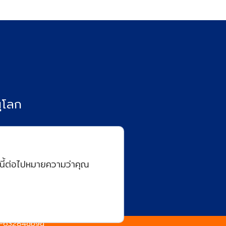
ุโลก
ต์นี้ต่อไปหมายความว่าคุณ
.5-63284db9a