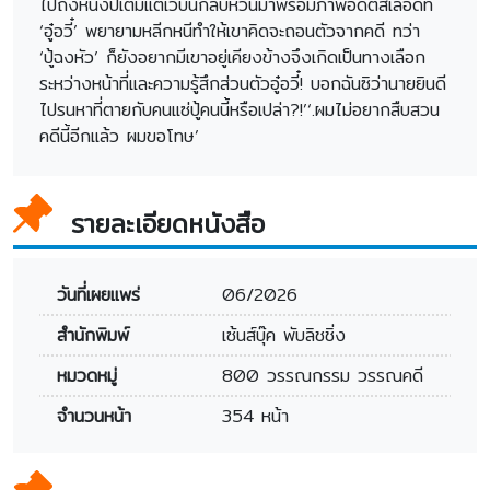
ไปถึงหนึ่งปีเต็มแต่เว็บนี้กลับหวนมาพร้อมภาพอดีตสีเลือดที่
‘อู๋อวี๋’ พยายามหลีกหนีทำให้เขาคิดจะถอนตัวจากคดี ทว่า
‘ปู้ฉงหัว’ ก็ยังอยากมีเขาอยู่เคียงข้างจึงเกิดเป็นทางเลือก
ระหว่างหน้าที่และความรู้สึกส่วนตัวอู๋อวี๋! บอกฉันซิว่านายยินดี
ไปรนหาที่ตายกับคนแซ่ปู้คนนี้หรือเปล่า?!’‘.ผมไม่อยากสืบสวน
คดีนี้อีกแล้ว ผมขอโทษ’
รายละเอียดหนังสือ
วันที่เผยแพร่
06/2026
สำนักพิมพ์
เซ้นส์บุ๊ค พับลิชชิ่ง
หมวดหมู่
800 วรรณกรรม วรรณคดี
จำนวนหน้า
354 หน้า