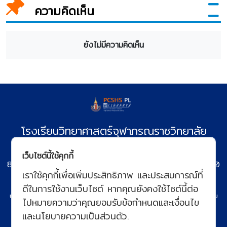
ความคิดเห็น
ยังไม่มีความคิดเห็น
โรงเรียนวิทยาศาสตร์จุฬาภรณราชวิทยาลัย
พิษณุโลก
เว็บไซต์นี้ใช้คุกกี้
86 หมู่ 4 ตำบลมะขามสูง อำเภอเมือง จังหวัดพิษณุโลก 65000
เราใช้คุกกี้เพื่อเพิ่มประสิทธิภาพ และประสบการณ์ที่
โทรศัพท์ : 055-245115
อีเมล :
pccpl@pccpl.ac.th
ดีในการใช้งานเว็บไซต์ หากคุณยังคงใช้ไซต์นี้ต่อ
นโยบายคุกกี้
นโยบายการคุ้มครองข้อมูลส่วนบุคคล
ข้อกำหนดและเงื่อนไข
ไปหมายความว่าคุณยอมรับข้อกำหนดและเงื่อนไข
และนโยบายความเป็นส่วนตัว.