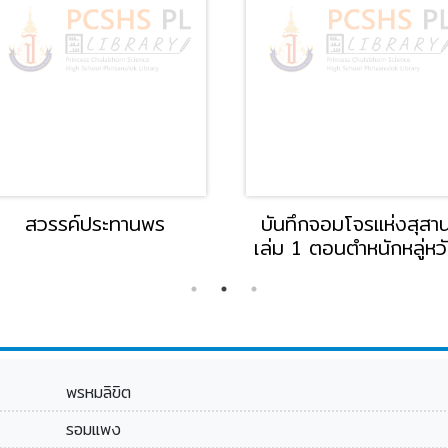
สวรรค์ประทานพร
บันทึกจอมโจรแห่งสุสา
เล่ม 1 ตอนตำหนักหลู่หว
เจ็ดดารา
พรหมลิขิต
รอมแพง