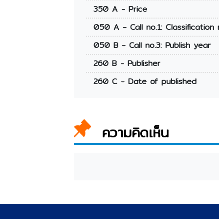
350 A - Price
050 A - Call no.1: Classification 
050 B - Call no.3: Publish year
260 B - Publisher
260 C - Date of published
ความคิดเห็น