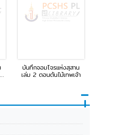
น
บันทึกจอมโจรแห่งสุสาน
มุมมองนักอ่านพร
ัง
เล่ม 2 ตอนต้นไม้เทพเจ้า